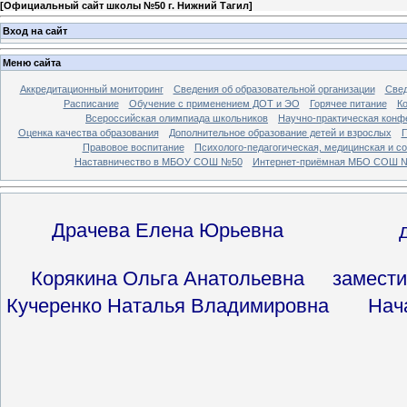
[
Официальный сайт школы №50 г. Нижний Тагил
]
Вход на сайт
Меню сайта
Аккредитационный мониторинг
Сведения об образовательной организации
Свед
Расписание
Обучение с применением ДОТ и ЭО
Горячее питание
К
Всероссийская олимпиада школьников
Научно-практическая конф
Оценка качества образования
Дополнительное образование детей и взрослых
П
Правовое воспитание
Психолого-педагогическая, медицинская и с
Наставничество в МБОУ СОШ №50
Интернет-приёмная МБО СОШ 
Драчева Елена Юрьевна
Корякина Ольга Анатольевна
замести
Кучеренко Наталья Владимировна
Нач