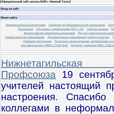
[
Официальный сайт школы №50 г. Нижний Тагил
]
Вход на сайт
Меню сайта
Аккредитационный мониторинг
Сведения об образовательной организации
Свед
Расписание
Обучение с применением ДОТ и ЭО
Горячее питание
К
Всероссийская олимпиада школьников
Научно-практическая конф
Оценка качества образования
Дополнительное образование детей и взрослых
П
Правовое воспитание
Психолого-педагогическая, медицинская и с
Наставничество в МБОУ СОШ №50
Интернет-приёмная МБО СОШ 
Нижнетагильская 
Профсоюза
19 сентяб
учителей настоящий пр
настроения. Спасибо
коллегами в неформаль